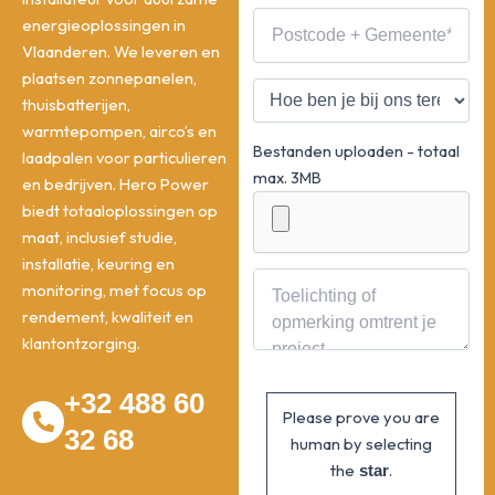
energieoplossingen in
Vlaanderen. We leveren en
plaatsen zonnepanelen,
thuisbatterijen,
warmtepompen, airco’s en
Bestanden uploaden - totaal
laadpalen voor particulieren
max. 3MB
en bedrijven. Hero Power
biedt totaaloplossingen op
maat, inclusief studie,
installatie, keuring en
monitoring, met focus op
rendement, kwaliteit en
klantontzorging.
+32 488 60
Please prove you are
32 68
human by selecting
the
.
star