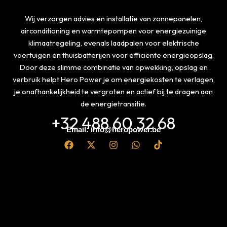
Wij verzorgen advies en installatie van zonnepanelen,
airconditioning en warmtepompen voor energiezuinige
klimaatregeling, evenals laadpalen voor elektrische
voertuigen en thuisbatterijen voor efficiënte energieopslag.
Door deze slimme combinatie van opwekking, opslag en
verbruik helpt Hero Power je om energiekosten te verlagen,
je onafhankelijkheid te vergroten en actief bij te dragen aan
de energietransitie.
+32 488 60 32 68
Email: info@heropower.be
F
X
I
W
T
a
-
n
h
i
c
t
s
a
k
e
w
t
t
t
b
i
a
s
o
o
t
g
a
k
o
t
r
p
k
e
a
p
r
m