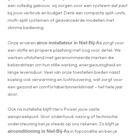
een volledig gebouw, wij zorgen voor een systeem dat past
bij jouw verbruik en budget. Denk aan compacte split-units,
multi-split systemen of geavanceerde modellen met
slimme bediening.
Onze ervaren
zorgt voor
airco installateur in Niel-Bij-As
een vlotte en propere plaatsing met oog voor detail. We
werken uitsluitend met gerenommeerde merken die
bekendstaan om hun stille werking, energiezuinigheid en
lange levensduur. Veel van onze toestellen bieden naast
koeling ook verwarming en luchtzuivering, wat zorgt voor
een gezond en comfortabel binnenklimaat – het hele jaar
door.
Ook na installatie blijft Hero Power jouw vaste
aanspreekpunt. Voor onderhoud, nazorg of technische
ondersteuning kan je steeds op ons rekenen. Zo blijft je
in topconditie en ben je
airconditioning in Niel-Bij-As